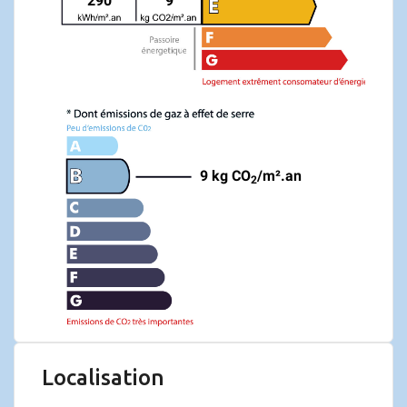
290
9
9 kg CO
/m².an
2
Localisation