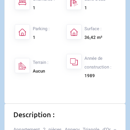
1
1
Parking :
Surface :
1
36,42 m²
Année de
Terrain :
construction :
Aucun
1989
Description :
Appartement 2 pièces Annecy Triangle d’Or –