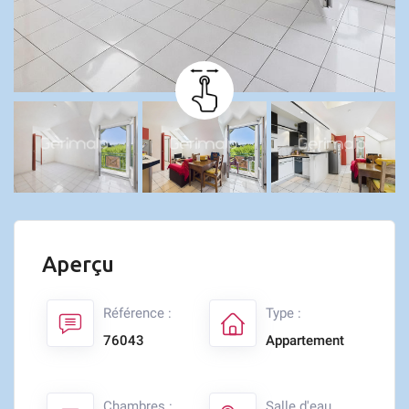
Aperçu
Référence :
Type :
76043
Appartement
Chambres :
Salle d'eau