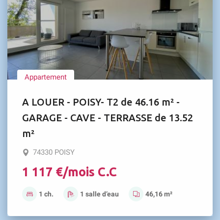
Appartement
A LOUER - POISY- T2 de 46.16 m² -
GARAGE - CAVE - TERRASSE de 13.52
m²
74330 POISY
1 117 €/mois C.C
1 ch.
1 salle d’eau
46,16 m²