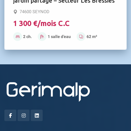
jardin partagé – Secteur Les Bressies
74600 SEYNOD
1 300 €/mois C.C
2 ch.
1 salle d’eau
62 m²